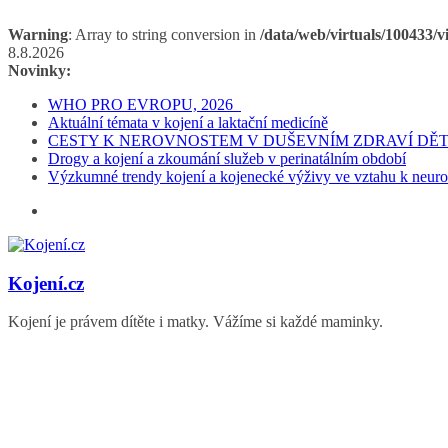
Warning
: Array to string conversion in
/data/web/virtuals/100433/v
Přeskočit
8.8.2026
na
Novinky:
obsah
WHO PRO EVROPU, 2026
Aktuální témata v kojení a laktační medicíně
CESTY K NEROVNOSTEM V DUŠEVNÍM ZDRAVÍ DĚ
Drogy a kojení a zkoumání služeb v perinatálním období
Výzkumné trendy kojení a kojenecké výživy ve vztahu k neur
Kojení.cz
Kojení je právem dítěte i matky. Vážíme si každé maminky.