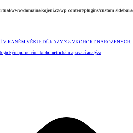
irtual/www/domains/kojeni.cz/wp-content/plugins/custom-sidebars/
TÍ V RANÉM VĚKU: DŮKAZY Z 8 VKOHORT NAROZENÝCH
ologickým poruchám: bibliometrická mapovací analýza