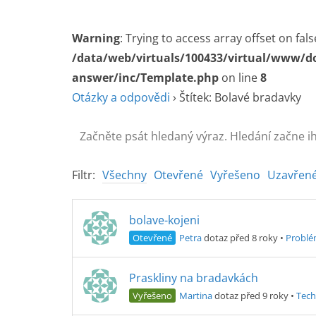
Warning
: Trying to access array offset on fals
/data/web/virtuals/100433/virtual/www/d
answer/inc/Template.php
on line
8
Otázky a odpovědi
›
Štítek: Bolavé bradavky
Filtr:
Všechny
Otevřené
Vyřešeno
Uzavřen
bolave-kojeni
Otevřené
Petra
dotaz před 8 roky
•
Problém
Praskliny na bradavkách
Vyřešeno
Martina
dotaz před 9 roky
•
Tech