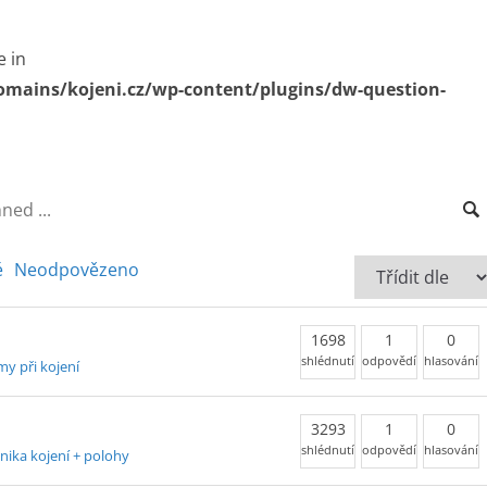
e in
omains/kojeni.cz/wp-content/plugins/dw-question-
é
Neodpovězeno
1698
1
0
shlédnutí
odpovědí
hlasování
y při kojení
3293
1
0
shlédnutí
odpovědí
hlasování
nika kojení + polohy