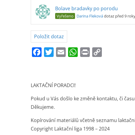
Bolave bradavky po porodu
Vyřešeno
Darina Fleková
dotaz před 9 rok
Položit dotaz
F
T
E
W
Pr
C
a
w
m
h
in
o
c
itt
ai
at
t
p
e
er
l
s
y
LAKTAČNÍ PORADCI!
b
A
Li
o
p
n
Pokud u Vás došlo ke změně kontaktu, či času
o
p
k
Děkujeme.
k
Kopírování materiálů včetně seznamu laktačn
Copyright Laktační liga 1998 – 2024