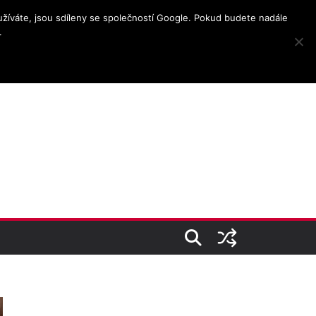
užíváte, jsou sdíleny se společností Google. Pokud budete nadále
.