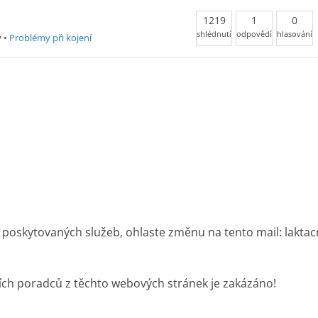
1219
1
0
shlédnutí
odpovědí
hlasování
y
•
Problémy při kojení
 poskytovaných služeb, ohlaste změnu na tento mail: lakta
ích poradců z těchto webových stránek je zakázáno!