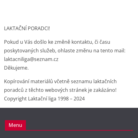
a
w
m
h
in
o
c
itt
ai
at
t
p
e
er
l
s
y
LAKTAČNÍ PORADCI!
b
A
Li
o
p
n
Pokud u Vás došlo ke změně kontaktu, či času
o
p
k
poskytovaných služeb, ohlaste změnu na tento mail:
laktacniliga@seznam.cz
k
Děkujeme.
Kopírování materiálů včetně seznamu laktačních
poradců z těchto webových stránek je zakázáno!
Copyright Laktační liga 1998 – 2024
Menu