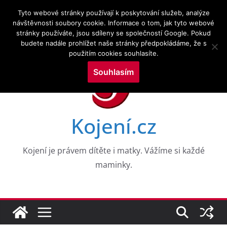
Přeskočit
8.8.2026
Tyto webové stránky používají k poskytování služeb, analýze
na
návštěvnosti soubory cookie. Informace o tom, jak tyto webové
Novinky:
CESTY K NEROVNOSTEM V DUŠEVNÍM ZDRAVÍ
stránky používáte, jsou sdíleny se společností Google. Pokud
obsah
DĚTÍ V RANÉM VĚKU: DŮKAZY Z 8 VKOHORT
budete nadále prohlížet naše stránky předpokládáme, že s
NAROZENÝCH
použitím cookies souhlasíte.
Drogy a kojení a zkoumání služeb v perinatálním
období
Souhlasím
Výzkumné trendy kojení a kojenecké výživy ve
vztahu k neurologickým poruchám: bibliometrická
mapovací analýza
WHO PRO EVROPU, 2026
Kojení.cz
Aktuální témata v kojení a laktační medicíně
Kojení je právem dítěte i matky. Vážíme si každé
maminky.