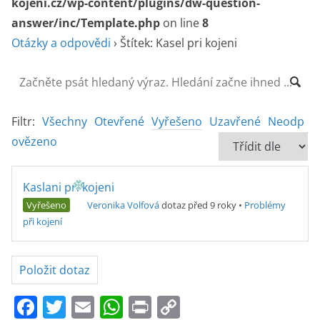
kojeni.cz/wp-content/plugins/dw-question-
answer/inc/Template.php
on line
8
Otázky a odpovědi
›
Štítek: Kasel pri kojeni
Filtr:
Všechny
Otevřené
Vyřešeno
Uzavřené
Neodp
ovězeno
Kaslani pri kojeni
Vyřešeno
Veronika Volfová
dotaz před 9 roky
•
Problémy
při kojení
Položit dotaz
F
T
E
W
Pr
C