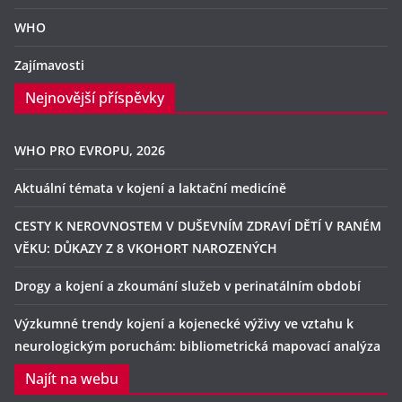
WHO
Zajímavosti
Nejnovější příspěvky
WHO PRO EVROPU, 2026
Aktuální témata v kojení a laktační medicíně
CESTY K NEROVNOSTEM V DUŠEVNÍM ZDRAVÍ DĚTÍ V RANÉM
VĚKU: DŮKAZY Z 8 VKOHORT NAROZENÝCH
Drogy a kojení a zkoumání služeb v perinatálním období
Výzkumné trendy kojení a kojenecké výživy ve vztahu k
neurologickým poruchám: bibliometrická mapovací analýza
Najít na webu