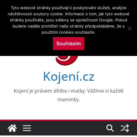
Přeskočit
6.8.2026
Tyto webové stránky používají k poskytování služeb, analýze
na
návštěvnosti soubory cookie. Informace o tom, jak tyto webové
Novinky:
CESTY K NEROVNOSTEM V DUŠEVNÍM ZDRAVÍ
stránky používáte, jsou sdíleny se společností Google. Pokud
obsah
DĚTÍ V RANÉM VĚKU: DŮKAZY Z 8 VKOHORT
budete nadále prohlížet naše stránky předpokládáme, že s
NAROZENÝCH
použitím cookies souhlasíte.
Drogy a kojení a zkoumání služeb v perinatálním
období
Souhlasím
Výzkumné trendy kojení a kojenecké výživy ve
vztahu k neurologickým poruchám: bibliometrická
mapovací analýza
WHO PRO EVROPU, 2026
Kojení.cz
Aktuální témata v kojení a laktační medicíně
Kojení je právem dítěte i matky. Vážíme si každé
maminky.