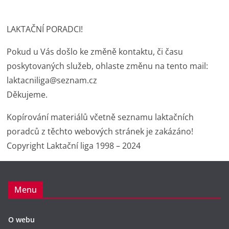
c
itt
ai
at
t
p
e
er
l
s
y
LAKTAČNÍ PORADCI!
b
A
Li
o
p
n
Pokud u Vás došlo ke změně kontaktu, či času
o
p
k
poskytovaných služeb, ohlaste změnu na tento mail:
laktacniliga@seznam.cz
k
Děkujeme.
Kopírování materiálů včetně seznamu laktačních
poradců z těchto webových stránek je zakázáno!
Copyright Laktační liga 1998 – 2024
Menu
O webu