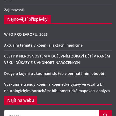
Zajímavosti
Nejnovější příspěvky
WHO PRO EVROPU, 2026
Aktuální témata v kojení a laktační medicíně
CESTY K NEROVNOSTEM V DUŠEVNÍM ZDRAVÍ DĚTÍ V RANÉM
VĚKU: DŮKAZY Z 8 VKOHORT NAROZENÝCH
Drogy a kojení a zkoumání služeb v perinatálním období
Výzkumné trendy kojení a kojenecké výživy ve vztahu k
neurologickým poruchám: bibliometrická mapovací analýza
Najít na webu