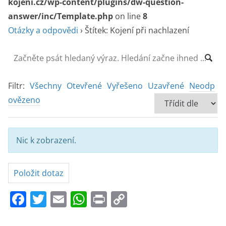
kojeni.cz/wp-content/plugins/dw-question-
answer/inc/Template.php
on line
8
Otázky a odpovědi
›
Štítek: Kojení při nachlazení
Filtr:
Všechny
Otevřené
Vyřešeno
Uzavřené
Neodp
ovězeno
Nic k zobrazení.
Položit dotaz
F
T
E
W
Pr
C
a
w
m
h
in
o