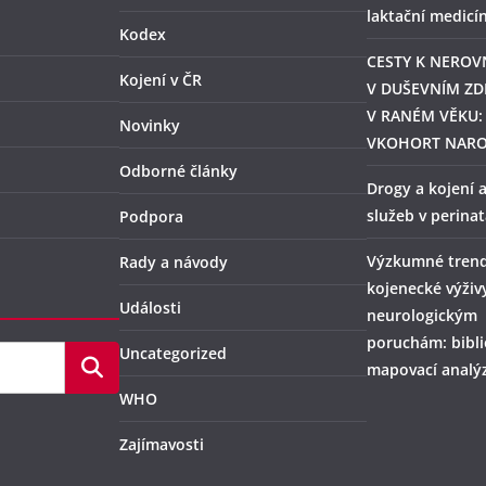
laktační medicí
Kodex
CESTY K NERO
Kojení v ČR
V DUŠEVNÍM ZD
V RANÉM VĚKU:
Novinky
VKOHORT NAR
Odborné články
Drogy a kojení 
služeb v perina
Podpora
Výzkumné trend
Rady a návody
kojenecké výživ
Události
neurologickým
poruchám: bibl
Uncategorized
mapovací analý
WHO
Zajímavosti