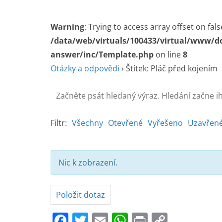
Warning
: Trying to access array offset on fals
/data/web/virtuals/100433/virtual/www/d
answer/inc/Template.php
on line
8
Otázky a odpovědi
›
Štítek: Pláč před kojením
Filtr:
Všechny
Otevřené
Vyřešeno
Uzavřen
Nic k zobrazení.
Položit dotaz
F
T
E
W
Pr
C