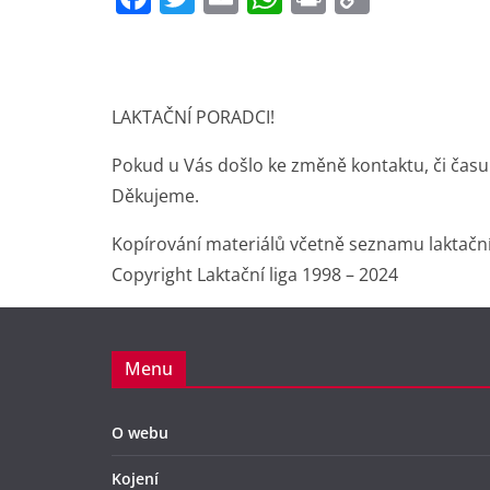
a
w
m
h
in
o
c
itt
ai
at
t
p
e
er
l
s
y
LAKTAČNÍ PORADCI!
b
A
Li
o
p
n
Pokud u Vás došlo ke změně kontaktu, či času
o
p
k
Děkujeme.
k
Kopírování materiálů včetně seznamu laktačn
Copyright Laktační liga 1998 – 2024
Menu
O webu
Kojení