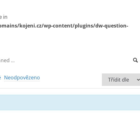
e in
omains/kojeni.cz/wp-content/plugins/dw-question-
é
Neodpovězeno