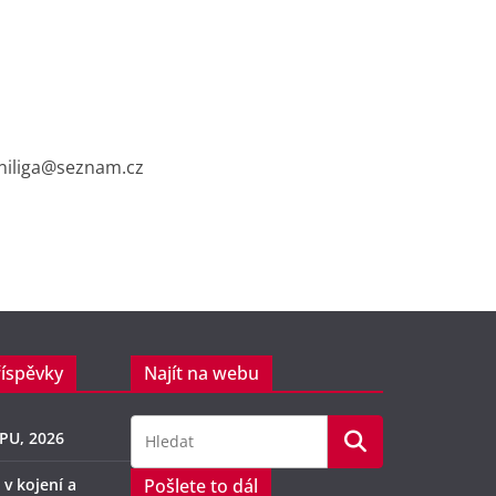
cniliga@seznam.cz
říspěvky
Najít na webu
PU, 2026
 v kojení a
Pošlete to dál