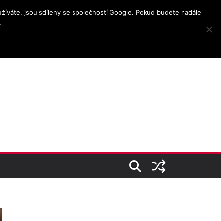
užíváte, jsou sdíleny se společností Google. Pokud budete nadále
.