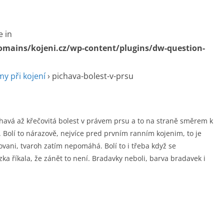
e in
omains/kojeni.cz/wp-content/plugins/dw-question-
y při kojení
›
pichava-bolest-v-prsu
chavá až křečovitá bolest v právem prsu a to na straně směrem k
Bolí to nárazově, nejvíce pred prvním ranním kojenim, to je
vani, tvaroh zatím nepomáhá. Bolí to i třeba když se
 říkala, že zánět to není. Bradavky neboli, barva bradavek i