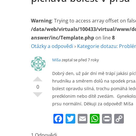
Warning
: Trying to access array offset on fals
/data/web/virtuals/100433/virtual/www/d
answer/inc/Template.php
on line
8
Otázky a odpovědi
›
Kategorie dotazu: Problém
Míša
zeptal se před 7 roky
Dobrý den, už pár dní mě trápí jakási pí
hrudníku a směrem dolů na spodek prsa. 
0
bolest opravdu silná, trochu pomáhá ledo
predklonim nebo dítě zvedám. Gynekolozka
prsu normální. Děkuji za odpověď! Míša
F
T
E
W
Pr
C
a
w
m
h
in
o
1 Odpovědi