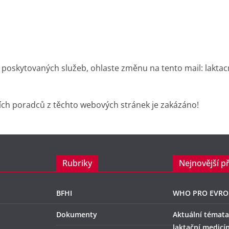
 poskytovaných služeb, ohlaste změnu na tento mail: lakta
ích poradců z těchto webových stránek je zakázáno!
Rubriky
Nejnovější p
BFHI
WHO PRO EVRO
Dokumenty
Aktuální témata
laktační medicí