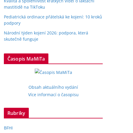
Kvalita a spolehlivost krátkých videí o laktační
mastitidě na TikToku
Pediatrická ordinace přátelská ke kojení: 10 kroků
podpory
Národní týden kojení 2026: podpora, která
skutečně funguje
Časopis MaMiTa
Obsah aktuálního vydání
Více informací o časopisu
Rubriky
BFHI