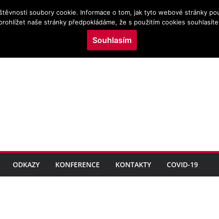
NÍM ZDRAVÍ DĚTÍ
štěvnosti soubory cookie. Informace o tom, jak tyto webové stránky po
KOHORT NAROZENÝCH
prohlížet naše stránky předpokládáme, že s použitím cookies souhlasíte
b v perinatálním období
cké výživy ve vztahu k
Souhlasím
metrická mapovací analýza
ční medicíně
ODKAZY
KONFERENCE
KONTAKTY
COVID-19