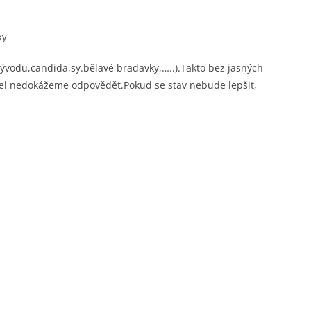
ky
ývodu,candida,sy.bělavé bradavky,…..).Takto bez jasných
el nedokážeme odpovědět.Pokud se stav nebude lepšit,