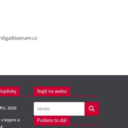
cniliga@seznam.cz
říspěvky
Najít na webu
PU, 2026
 v kojení a
Pošlete to dál
ně