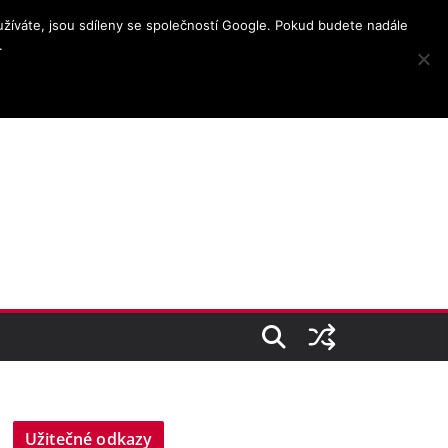
užíváte, jsou sdíleny se společností Google. Pokud budete nadále
.
Užitečné odkazy