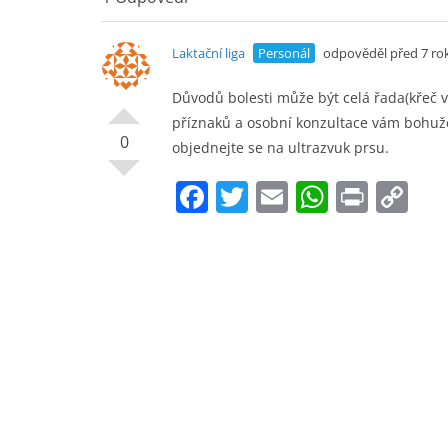
c
itt
ai
at
t
p
e
er
l
s
y
Laktační liga
Personál
odpověděl před 7 ro
b
A
Li
o
p
n
Důvodů bolesti může být celá řada(křeč v
příznaků a osobní konzultace vám bohuž
o
p
k
0
objednejte se na ultrazvuk prsu.
k
F
T
E
W
Pr
C
a
w
m
h
in
o
c
itt
ai
at
t
p
e
er
l
s
y
b
A
Li
o
p
n
o
p
k
k