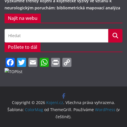
Výzkumné trendy kojení a kojenecké výživy ve vztahu k
neurologickým poruchám: bibliometrická mapovací analýza
Najít na webu
Pošlete to dál
F
T
E
W
Pr
C
a
w
m
h
in
o
c
itt
ai
at
t
p
e
er
l
s
y
b
A
Li
Copyright © 2026
Kojení.cz
. Všechna práva vyhrazena.
o
p
n
Šablona:
ColorMag
od ThemeGrill. Používáme
WordPress
(v
o
p
k
češtině).
k