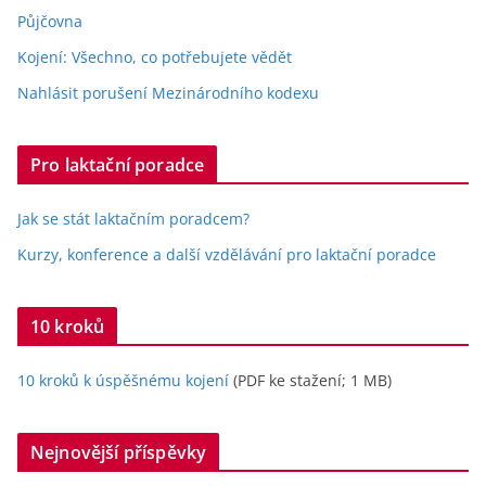
o
p
k
Půjčovna
k
Kojení: Všechno, co potřebujete vědět
Nahlásit porušení Mezinárodního kodexu
Pro laktační poradce
Jak se stát laktačním poradcem?
Kurzy, konference a další vzdělávání pro laktační poradce
10 kroků
10 kroků k úspěšnému kojení
(PDF ke stažení; 1 MB)
Nejnovější příspěvky