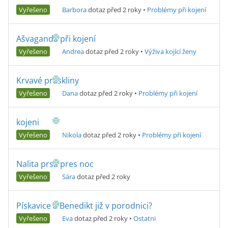
Vyřešeno
Barbora
dotaz před 2 roky
•
Problémy při kojení
Ašvaganda při kojení
Vyřešeno
Andrea
dotaz před 2 roky
•
Výživa kojící ženy
Krvavé praskliny
Vyřešeno
Dana
dotaz před 2 roky
•
Problémy při kojení
kojeni
Vyřešeno
Nikola
dotaz před 2 roky
•
Problémy při kojení
Nalita prsa pres noc
Vyřešeno
Sára
dotaz před 2 roky
Pískavice a Benedikt již v porodnici?
Vyřešeno
Eva
dotaz před 2 roky
•
Ostatni