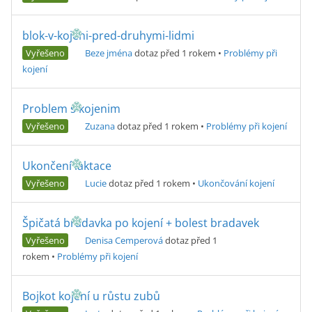
blok-v-kojeni-pred-druhymi-lidmi
Vyřešeno
Beze jména
dotaz před 1 rokem
•
Problémy při
kojení
Problem s kojenim
Vyřešeno
Zuzana
dotaz před 1 rokem
•
Problémy při kojení
Ukončení laktace
Vyřešeno
Lucie
dotaz před 1 rokem
•
Ukončování kojení
Špičatá bradavka po kojení + bolest bradavek
Vyřešeno
Denisa Cemperová
dotaz před 1
rokem
•
Problémy při kojení
Bojkot kojení u růstu zubů