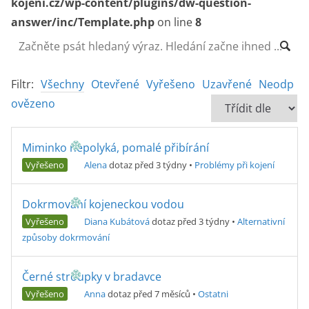
kojeni.cz/wp-content/plugins/dw-question-
answer/inc/Template.php
on line
8
Filtr:
Všechny
Otevřené
Vyřešeno
Uzavřené
Neodp
ovězeno
Miminko nepolyká, pomalé přibírání
Vyřešeno
Alena
dotaz před 3 týdny
•
Problémy při kojení
Dokrmování kojeneckou vodou
Vyřešeno
Diana Kubátová
dotaz před 3 týdny
•
Alternativní
způsoby dokrmování
Černé stroupky v bradavce
Vyřešeno
Anna
dotaz před 7 měsíců
•
Ostatni