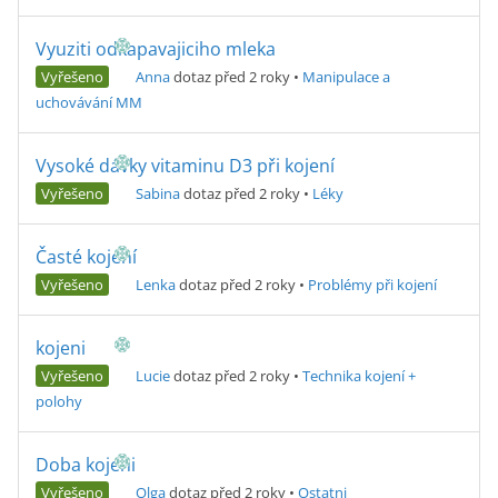
Vyuziti odkapavajiciho mleka
Vyřešeno
Anna
dotaz před 2 roky
•
Manipulace a
uchovávání MM
Vysoké dávky vitaminu D3 při kojení
Vyřešeno
Sabina
dotaz před 2 roky
•
Léky
Časté kojení
Vyřešeno
Lenka
dotaz před 2 roky
•
Problémy při kojení
kojeni
Vyřešeno
Lucie
dotaz před 2 roky
•
Technika kojení +
polohy
Doba kojeni
Vyřešeno
Olga
dotaz před 2 roky
•
Ostatni