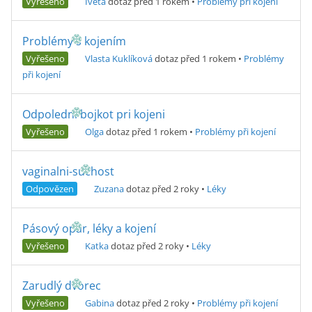
Vyřešeno
Iveta
dotaz před 1 rokem
•
Problémy při kojení
Problémy s kojením
Vyřešeno
Vlasta Kuklíková
dotaz před 1 rokem
•
Problémy
při kojení
Odpoledni bojkot pri kojeni
Vyřešeno
Olga
dotaz před 1 rokem
•
Problémy při kojení
vaginalni-suchost
Odpovězen
Zuzana
dotaz před 2 roky
•
Léky
Pásový opar, léky a kojení
Vyřešeno
Katka
dotaz před 2 roky
•
Léky
Zarudlý dvorec
Vyřešeno
Gabina
dotaz před 2 roky
•
Problémy při kojení