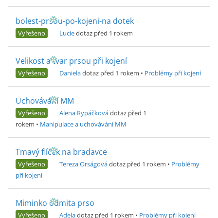
bolest-prsou-po-kojeni-na dotek
Vyřešeno
Lucie
dotaz před 1 rokem
Velikost a tvar prsou při kojení
Vyřešeno
Daniela
dotaz před 1 rokem
•
Problémy při kojení
Uchovávání MM
Vyřešeno
Alena Rypáčková
dotaz před 1
rokem
•
Manipulace a uchovávání MM
Tmavý flíček na bradavce
Vyřešeno
Tereza Orságová
dotaz před 1 rokem
•
Problémy
při kojení
Miminko odmita prso
Vyřešeno
Adela
dotaz před 1 rokem
•
Problémy při kojení