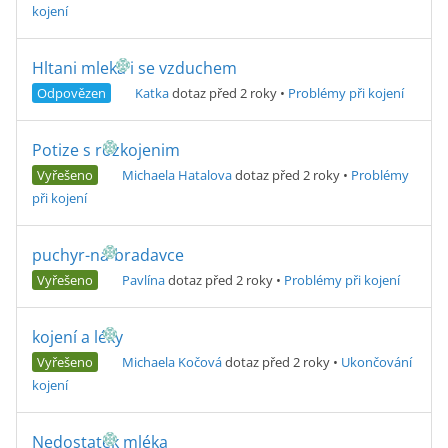
kojení
Hltani mleka i se vzduchem
Odpovězen
Katka
dotaz před 2 roky
•
Problémy při kojení
Potize s rozkojenim
Vyřešeno
Michaela Hatalova
dotaz před 2 roky
•
Problémy
při kojení
puchyr-na-bradavce
Vyřešeno
Pavlína
dotaz před 2 roky
•
Problémy při kojení
kojení a léky
Vyřešeno
Michaela Kočová
dotaz před 2 roky
•
Ukončování
kojení
Nedostatek mléka