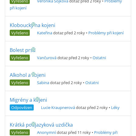
Vyřešeno
Veronika Sojková
dotaz před 2 roky
•
Problémy
při kojení
Kloboucky na kojeni
Vyřešeno
Kateřina
dotaz před 2 roky
•
Problémy při kojení
Bolest prsa
Vyřešeno
Vančurová
dotaz před 2 roky
•
Ostatni
Alkohol a kojeni
Vyřešeno
Sabina
dotaz před 2 roky
•
Ostatni
Migrény a kojeni
Odpovězen
Lucie Kraupnerová
dotaz před 2 roky
•
Léky
Krátká podjazyková uzdička
Vyřešeno
Anonymní
dotaz před 11 roky
•
Problémy při