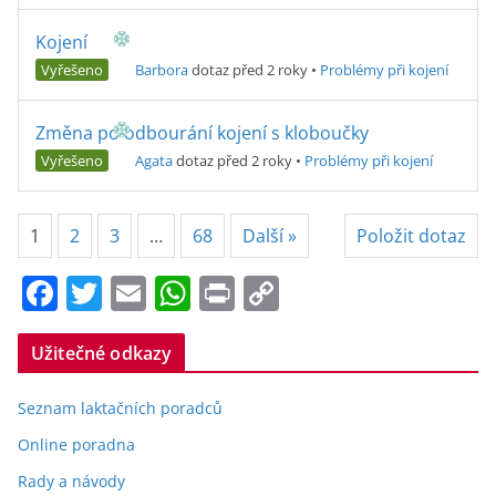
Kojení
Vyřešeno
Barbora
dotaz před 2 roky
•
Problémy při kojení
Změna po odbourání kojení s kloboučky
Vyřešeno
Agata
dotaz před 2 roky
•
Problémy při kojení
1
2
3
…
68
Další »
Položit dotaz
F
T
E
W
Pr
C
a
w
m
h
in
o
c
itt
ai
at
t
p
Užitečné odkazy
e
er
l
s
y
Seznam laktačních poradců
b
A
Li
Online poradna
o
p
n
Rady a návody