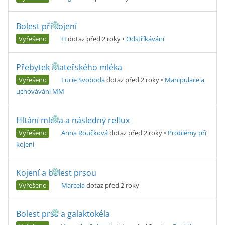
Bolest při kojení
Vyřešeno
H
dotaz před 2 roky
•
Odstříkávání
Přebytek mateřského mléka
Vyřešeno
Lucie Svoboda
dotaz před 2 roky
•
Manipulace a
uchovávání MM
Hltání mléka a následný reflux
Vyřešeno
Anna Roučková
dotaz před 2 roky
•
Problémy při
kojení
Kojení a bolest prsou
Vyřešeno
Marcela
dotaz před 2 roky
Bolest prsa a galaktokéla