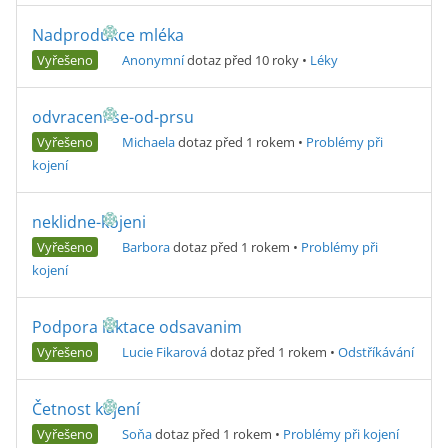
Nadprodukce mléka
Vyřešeno
Anonymní
dotaz před 10 roky
•
Léky
odvraceni-se-od-prsu
Vyřešeno
Michaela
dotaz před 1 rokem
•
Problémy při
kojení
neklidne-kojeni
Vyřešeno
Barbora
dotaz před 1 rokem
•
Problémy při
kojení
Podpora laktace odsavanim
Vyřešeno
Lucie Fikarová
dotaz před 1 rokem
•
Odstříkávání
Četnost kojení
Vyřešeno
Soňa
dotaz před 1 rokem
•
Problémy při kojení