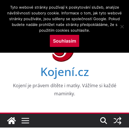
Přeskočit
8.8.2026
Tyto webové stránky používají k poskytování služeb, analýze
na
návštěvnosti soubory cookie. Informace o tom, jak tyto webové
Novinky:
CESTY K NEROVNOSTEM V DUŠEVNÍM ZDRAVÍ
stránky používáte, jsou sdíleny se společností Google. Pokud
obsah
DĚTÍ V RANÉM VĚKU: DŮKAZY Z 8 VKOHORT
budete nadále prohlížet naše stránky předpokládáme, že s
NAROZENÝCH
použitím cookies souhlasíte.
Drogy a kojení a zkoumání služeb v perinatálním
období
Souhlasím
Výzkumné trendy kojení a kojenecké výživy ve
vztahu k neurologickým poruchám: bibliometrická
mapovací analýza
WHO PRO EVROPU, 2026
Kojení.cz
Aktuální témata v kojení a laktační medicíně
Kojení je právem dítěte i matky. Vážíme si každé
maminky.