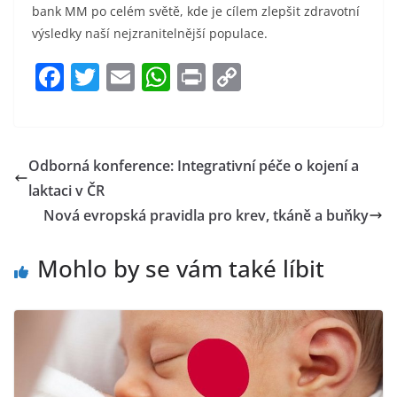
bank MM po celém světě, kde je cílem zlepšit zdravotní
výsledky naší nejzranitelnější populace.
F
T
E
W
Pr
C
a
w
m
h
in
o
c
itt
ai
at
t
p
e
er
l
s
y
Odborná konference: Integrativní péče o kojení a
b
A
Li
laktaci v ČR
o
p
n
Nová evropská pravidla pro krev, tkáně a buňky
o
p
k
Mohlo by se vám také líbit
k