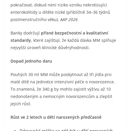
pokračovat, dokud není riziko vzniku nekrotizující
enterokolitidy u dítěte nízké (přibližně 34–36 týdnů
postmenstručního věku).
AAP 2026
Banky dodržují
přísné bezpečnostní a kvalitativní
standardy
, které zajišťují, že každá dávka MM splňuje
nejvyšší úroveň klinické důvěryhodnosti.
Dopad jednoho daru
Pouhých 30 ml MM může poskytnout až tři jídla pro
malé dítě na jednotce intenzivní péče o novorozence.
To znamená, že 340 g by mohlo zajistit výživu až 10
nedonošeným a nemocným novorozencům a zlepšit
jejich růst.
Růst ve 2 letech u dětí narozených předčasně