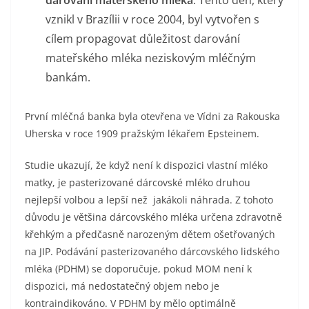
darování mateřského mléka
. Tento den, který
vznikl v Brazílii v roce 2004, byl vytvořen s
cílem propagovat důležitost darování
mateřského mléka neziskovým mléčným
bankám.
První mléčná banka byla otevřena ve Vídni za Rakouska
Uherska v roce 1909 pražským lékařem Epsteinem.
Studie ukazují, že když není k dispozici vlastní mléko
matky, je pasterizované dárcovské mléko druhou
nejlepší volbou a lepší než jakákoli náhrada. Z tohoto
důvodu je většina dárcovského mléka určena zdravotně
křehkým a předčasně narozeným dětem ošetřovaných
na JIP. Podávání pasterizovaného dárcovského lidského
mléka (PDHM) se doporučuje, pokud MOM není k
dispozici, má nedostatečný objem nebo je
kontraindikováno. V PDHM by mělo optimálně