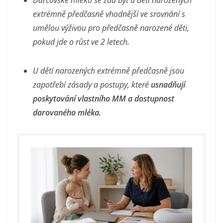
Dárcovské mléko se zdá být u dětí narozených
extrémně předčasně vhodnější ve srovnání s
umělou výživou pro předčasně narozené děti,
pokud jde o růst ve 2 letech.
U dětí narozených extrémně předčasně jsou
zapotřebí zásady a postupy, které
usnadňují
poskytování vlastního MM a dostupnost
darovaného mléka.