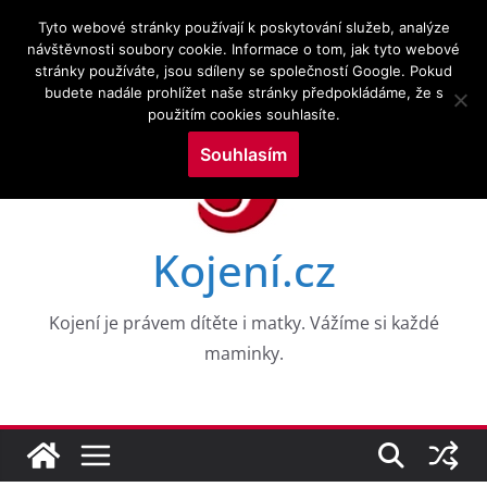
Přeskočit
6.8.2026
Tyto webové stránky používají k poskytování služeb, analýze
na
návštěvnosti soubory cookie. Informace o tom, jak tyto webové
Novinky:
CESTY K NEROVNOSTEM V DUŠEVNÍM ZDRAVÍ
stránky používáte, jsou sdíleny se společností Google. Pokud
obsah
DĚTÍ V RANÉM VĚKU: DŮKAZY Z 8 VKOHORT
budete nadále prohlížet naše stránky předpokládáme, že s
NAROZENÝCH
použitím cookies souhlasíte.
Drogy a kojení a zkoumání služeb v perinatálním
období
Souhlasím
Výzkumné trendy kojení a kojenecké výživy ve
vztahu k neurologickým poruchám: bibliometrická
mapovací analýza
WHO PRO EVROPU, 2026
Kojení.cz
Aktuální témata v kojení a laktační medicíně
Kojení je právem dítěte i matky. Vážíme si každé
maminky.