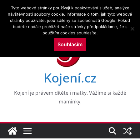
Přeskočit
7.8.2026
Tyto webové stránky používají k poskytování služeb, analýze
na
návštěvnosti soubory cookie. Informace o tom, jak tyto webové
Novinky:
CESTY K NEROVNOSTEM V DUŠEVNÍM ZDRAVÍ
stránky používáte, jsou sdíleny se společností Google. Pokud
obsah
DĚTÍ V RANÉM VĚKU: DŮKAZY Z 8 VKOHORT
budete nadále prohlížet naše stránky předpokládáme, že s
NAROZENÝCH
použitím cookies souhlasíte.
Drogy a kojení a zkoumání služeb v perinatálním
období
Souhlasím
Výzkumné trendy kojení a kojenecké výživy ve
vztahu k neurologickým poruchám: bibliometrická
mapovací analýza
WHO PRO EVROPU, 2026
Kojení.cz
Aktuální témata v kojení a laktační medicíně
Kojení je právem dítěte i matky. Vážíme si každé
maminky.