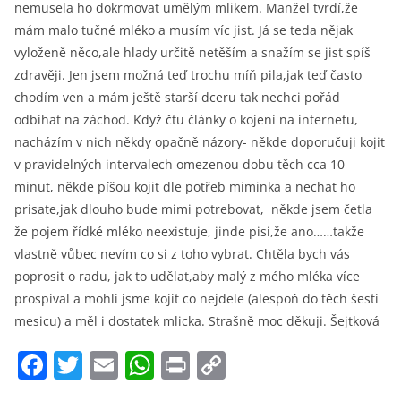
nemusela ho dokrmovat umělým mlikem. Manžel tvrdí,že
mám malo tučné mléko a musím víc jist. Já se teda nějak
vyloženě něco,ale hlady určitě netěším a snažím se jist spíš
zdravěji. Jen jsem možná teď trochu míň pila,jak teď často
chodím ven a mám ještě starší dceru tak nechci pořád
odbihat na záchod. Když čtu články o kojení na internetu,
nacházím v nich někdy opačně názory- někde doporučuji kojit
v pravidelných intervalech omezenou dobu těch cca 10
minut, někde píšou kojit dle potřeb miminka a nechat ho
prisate,jak dlouho bude mimi potrebovat, někde jsem četla
že pojem řídké mléko neexistuje, jinde pisi,že ano……takže
vlastně vůbec nevím co si z toho vybrat. Chtěla bych vás
poprosit o radu, jak to udělat,aby malý z mého mléka více
prospival a mohli jsme kojit co nejdele (alespoň do těch šesti
mesicu) a měl i dostatek mlicka. Strašně moc děkuji. Šejtková
F
T
E
W
Pr
C
a
w
m
h
in
o