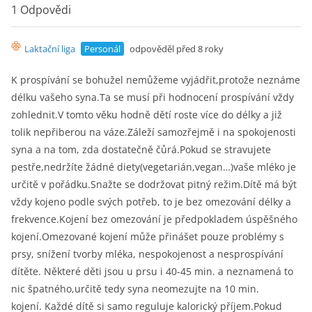
c
itt
ai
at
t
p
1 Odpovědi
e
er
l
s
y
Laktační liga
Personál
odpověděl před 8 roky
b
A
Li
o
p
n
K prospívání se bohužel nemůžeme vyjádřit,protože neznáme
délku vašeho syna.Ta se musí při hodnocení prospívání vždy
o
p
k
zohlednit.V tomto věku hodně dětí roste více do délky a již
k
tolik nepřiberou na váze.Záleží samozřejmě i na spokojenosti
syna a na tom, zda dostatečně čůrá.Pokud se stravujete
pestře,nedržíte žádné diety(vegetarián,vegan…)vaše mléko je
určitě v pořádku.Snažte se dodržovat pitný režim.Dítě má být
vždy kojeno podle svých potřeb, to je bez omezování délky a
frekvence.Kojení bez omezování je předpokladem úspěšného
kojení.Omezované kojení může přinášet pouze problémy s
prsy, snížení tvorby mléka, nespokojenost a nesprospívání
dítěte. Některé děti jsou u prsu i 40-45 min. a neznamená to
nic špatného,určitě tedy syna neomezujte na 10 min.
kojení. Každé dítě si samo reguluje kalorický příjem.Pokud