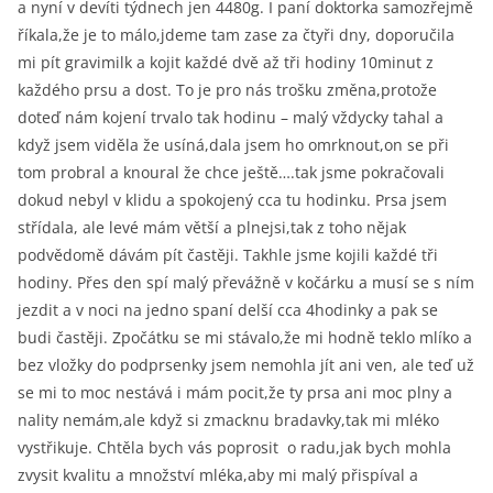
a nyní v devíti týdnech jen 4480g. I paní doktorka samozřejmě
říkala,že je to málo,jdeme tam zase za čtyři dny, doporučila
mi pít gravimilk a kojit každé dvě až tři hodiny 10minut z
každého prsu a dost. To je pro nás trošku změna,protože
doteď nám kojení trvalo tak hodinu – malý vždycky tahal a
když jsem viděla že usíná,dala jsem ho omrknout,on se při
tom probral a knoural že chce ještě….tak jsme pokračovali
dokud nebyl v klidu a spokojený cca tu hodinku. Prsa jsem
střídala, ale levé mám větší a plnejsi,tak z toho nějak
podvědomě dávám pít častěji. Takhle jsme kojili každé tři
hodiny. Přes den spí malý převážně v kočárku a musí se s ním
jezdit a v noci na jedno spaní delší cca 4hodinky a pak se
budi častěji. Zpočátku se mi stávalo,že mi hodně teklo mlíko a
bez vložky do podprsenky jsem nemohla jít ani ven, ale teď už
se mi to moc nestává i mám pocit,že ty prsa ani moc plny a
nality nemám,ale když si zmacknu bradavky,tak mi mléko
vystřikuje. Chtěla bych vás poprosit o radu,jak bych mohla
zvysit kvalitu a množství mléka,aby mi malý přispíval a