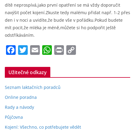
dítě neprospívá,jako první opatření se má vždy doporučit
navýšit počet kojení.Zkuste tedy malému přidat např. 1-2 přes
den i v noci a uvidíte,že bude vše v pořádku.Pokud budete
mít pocit,že mléka je méně,můžete si ho podpořit ještě
odstříkáváním.
F
T
E
W
Pr
C
a
w
m
h
in
o
c
itt
ai
at
t
p
Užitečné odkazy
e
er
l
s
y
b
A
Li
Seznam laktačních poradců
o
p
n
Online poradna
o
p
k
Rady a návody
k
Půjčovna
Kojení: Všechno, co potřebujete vědět