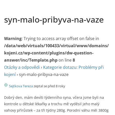
syn-malo-pribyva-na-vaze
Warning
: Trying to access array offset on false in
/data/web/virtuals/100433/virtual/www/domains/
kojeni.cz/wp-content/plugins/dw-question-
answer/inc/Template.php
on line
8
Otázky a odpovědi
›
Kategorie dotazu: Problémy při
kojení
›
syn-malo-pribyva-na-vaze
Sejtkova Tereza
zeptal se před 8 roky
Dobrý den, mám devíti týdenního syna, včera jsme byli na
kontrole u dětské lékařky a trochu mě vyděsil jeho malý
vahovy přírůstek – za tři týdny 280g. Porodní váhu měl 3800g