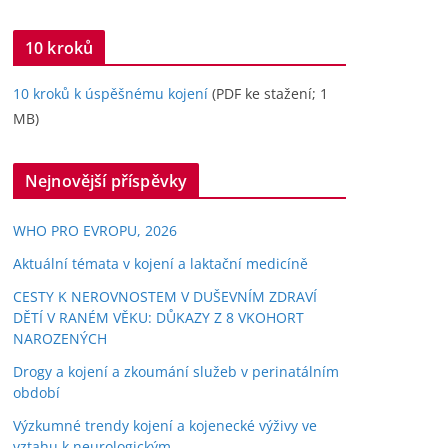
10 kroků
10 kroků k úspěšnému kojení
(PDF ke stažení; 1
MB)
Nejnovější příspěvky
WHO PRO EVROPU, 2026
Aktuální témata v kojení a laktační medicíně
CESTY K NEROVNOSTEM V DUŠEVNÍM ZDRAVÍ
DĚTÍ V RANÉM VĚKU: DŮKAZY Z 8 VKOHORT
NAROZENÝCH
Drogy a kojení a zkoumání služeb v perinatálním
období
Výzkumné trendy kojení a kojenecké výživy ve
vztahu k neurologickým