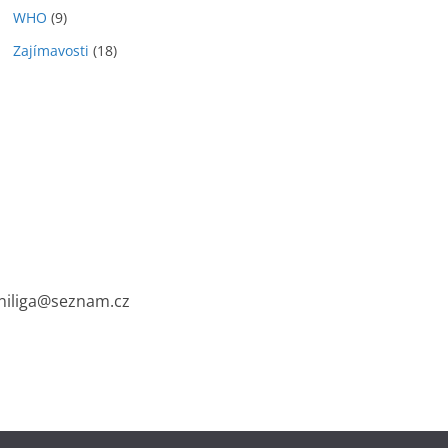
WHO
(9)
Zajímavosti
(18)
cniliga@seznam.cz