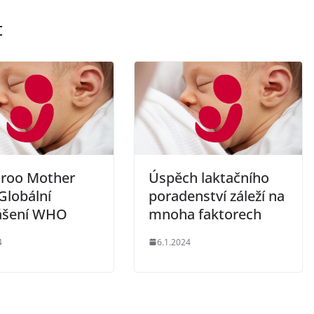
t
roo Mother
Úspěch laktačního
Globální
poradenství záleží na
ášení WHO
mnoha faktorech
4
6.1.2024