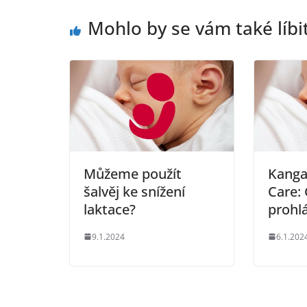
b
A
Li
o
p
n
Mohlo by se vám také líbi
o
p
k
k
Můžeme použít
Kanga
šalvěj ke snížení
Care: 
laktace?
prohl
9.1.2024
6.1.202