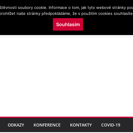
štěvnosti soubory cookie. Informace o tom, jak tyto webové stránky po
s/100433/virtual/www/domains/kojeni.cz/wp-content/plu
prohlížet naše stránky předpokládáme, že s použitím cookies souhlasíte
Souhlasím
NÍM ZDRAVÍ DĚTÍ
KOHORT NAROZENÝCH
b v perinatálním období
cké výživy ve vztahu k
metrická mapovací analýza
ční medicíně
ODKAZY
KONFERENCE
KONTAKTY
COVID-19