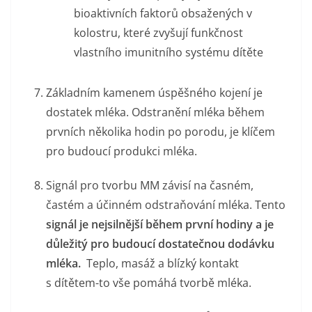
bioaktivních faktorů obsažených v
kolostru, které zvyšují funkčnost
vlastního imunitního systému dítěte
Základním kamenem úspěšného kojení je
dostatek mléka. Odstranění mléka během
prvních několika hodin po porodu, je klíčem
pro budoucí produkci mléka.
Signál pro tvorbu MM závisí na časném,
častém a účinném odstraňování mléka. Tento
signál je nejsilnější během první hodiny a je
důležitý pro budoucí dostatečnou dodávku
mléka
.
Teplo, masáž a blízký kontakt
s dítětem-to vše pomáhá tvorbě mléka.