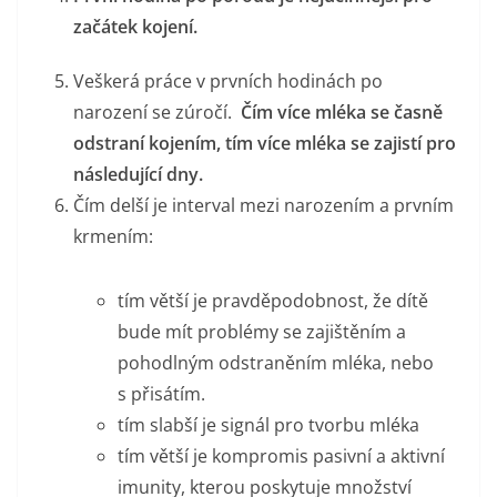
začátek kojení.
Veškerá práce v prvních hodinách po
narození se zúročí.
Čím více mléka se časně
odstraní kojením, tím více mléka se zajistí pro
následující dny.
Čím delší je interval mezi narozením a prvním
krmením:
tím větší je pravděpodobnost, že dítě
bude mít problémy se zajištěním a
pohodlným odstraněním mléka, nebo
s přisátím.
tím slabší je signál pro tvorbu mléka
tím větší je kompromis pasivní a aktivní
imunity, kterou poskytuje množství