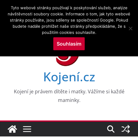
Přeskočit
6.8.2026
Tyto webové stránky používají k poskytování služeb, analýze
na
návštěvnosti soubory cookie. Informace o tom, jak tyto webové
Novinky:
CESTY K NEROVNOSTEM V DUŠEVNÍM ZDRAVÍ
stránky používáte, jsou sdíleny se společností Google. Pokud
obsah
DĚTÍ V RANÉM VĚKU: DŮKAZY Z 8 VKOHORT
budete nadále prohlížet naše stránky předpokládáme, že s
NAROZENÝCH
použitím cookies souhlasíte.
Drogy a kojení a zkoumání služeb v perinatálním
období
Souhlasím
Výzkumné trendy kojení a kojenecké výživy ve
vztahu k neurologickým poruchám: bibliometrická
mapovací analýza
WHO PRO EVROPU, 2026
Kojení.cz
Aktuální témata v kojení a laktační medicíně
Kojení je právem dítěte i matky. Vážíme si každé
maminky.