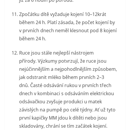
již za 6 hodin po porodu.
Zpočátku dítě vyžaduje kojení 10–12krát
během 24 h. Platí zásada, že počet kojení by
v prvních dnech neměl klesnout pod 8 kojení
během 24 h.
Ruce jsou stále nejlepší nástrojem
přírody. Výzkumy potvrzují, že ruce jsou
nejúčinnějším a nejpohodlnějším způsobem,
jak odstranit mléko během prvních 2–3
dnů. Časté odsávání rukou v prvních třech
dnech v kombinaci s odsáváním elektrickou
odsávačkou zvyšuje produkci u matek
závislých na pumpě po celé týdny. Ať už tyto
první kapičky MM jdou k dítěti nebo jsou
skladovány, chrání se tím začátek kojení.