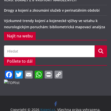
Drogy a kojení a zkoumání služeb v perinatálním období
Výzkumné trendy kojení a kojenecké výživy ve vztahu k
neurologickým poruchám: bibliometrická mapovací analýza
Najít na webu
Pošlete to dál
F
T
E
W
Pr
C
a
w
m
h
in
o
c
itt
ai
at
t
p
e
er
l
s
y
b
A
Li
Copyright © 2026
Kojení.cz
. Všechna práva vyhrazena.