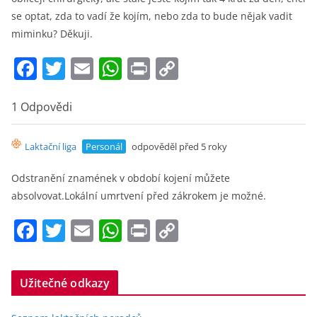
se optat, zda to vadí že kojím, nebo zda to bude nějak vadit
miminku? Děkuji.
F
T
E
W
Pr
C
a
w
m
h
in
o
c
itt
ai
at
t
p
1 Odpovědi
e
er
l
s
y
Laktační liga
Personál
odpověděl před 5 roky
b
A
Li
o
p
n
Odstranění znamének v období kojení můžete
absolvovat.Lokální umrtvení před zákrokem je možné.
o
p
k
k
F
T
E
W
Pr
C
a
w
m
h
in
o
c
itt
ai
at
t
p
Užitečné odkazy
e
er
l
s
y