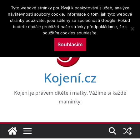
Přeskočit
9.8.2026
Tyto webové stránky používají k poskytování služeb, analýze
na
návštěvnosti soubory cookie. Informace o tom, jak tyto webové
Novinky:
CESTY K NEROVNOSTEM V DUŠEVNÍM ZDRAVÍ
stránky používáte, jsou sdíleny se společností Google. Pokud
obsah
DĚTÍ V RANÉM VĚKU: DŮKAZY Z 8 VKOHORT
budete nadále prohlížet naše stránky předpokládáme, že s
NAROZENÝCH
použitím cookies souhlasíte.
Drogy a kojení a zkoumání služeb v perinatálním
období
Souhlasím
Výzkumné trendy kojení a kojenecké výživy ve
vztahu k neurologickým poruchám: bibliometrická
mapovací analýza
WHO PRO EVROPU, 2026
Kojení.cz
Aktuální témata v kojení a laktační medicíně
Kojení je právem dítěte i matky. Vážíme si každé
maminky.