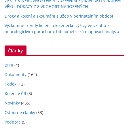
CESTY K NEROVNOSTEM V DUŠEVNÍM ZDRAVÍ DĚTÍ V RANÉM
VĚKU: DŮKAZY Z 8 VKOHORT NAROZENÝCH
Drogy a kojení a zkoumání služeb v perinatálním období
Výzkumné trendy kojení a kojenecké výživy ve vztahu k
neurologickým poruchám: bibliometrická mapovací analýza
Články
BFHI
(4)
Dokumenty
(162)
Kodex
(12)
Kojení v ČR
(8)
Novinky
(455)
Odborné články
(53)
Podpora
(5)