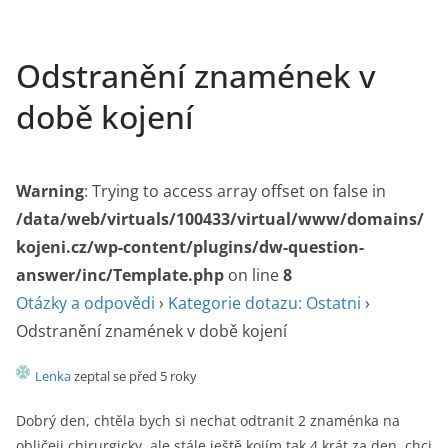
Odstranění znamének v
době kojení
Warning
: Trying to access array offset on false in
/data/web/virtuals/100433/virtual/www/domains/
kojeni.cz/wp-content/plugins/dw-question-
answer/inc/Template.php
on line
8
Otázky a odpovědi
›
Kategorie dotazu: Ostatni
›
Odstranění znamének v době kojení
Lenka
zeptal se před 5 roky
Dobrý den, chtěla bych si nechat odtranit 2 znaménka na
obličeji chirurgicky, ale stále ještě kojím tak 4 krát za den, chci