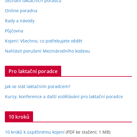
b
A
Li
Seznam laktačních poradců
o
p
n
Online poradna
o
p
k
Rady a návody
k
Půjčovna
Kojení: Všechno, co potřebujete vědět
Nahlásit porušení Mezinárodního kodexu
Pro laktační poradce
Jak se stát laktačním poradcem?
Kurzy, konference a další vzdělávání pro laktační poradce
10 kroků
10 kroků k úspěšnému kojení
(PDF ke stažení; 1 MB)