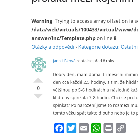
Warning
: Trying to access array offset on fals
/data/web/virtuals/100433/virtual/www/d
answer/inc/Template.php
on line
8
Otázky a odpovědi
›
Kategorie dotazu: Ostatni
Jana Lišková
zeptal se před 8 roky
Dobrý den, mám doma tříměsíční miminko,
den cca každé 2,5 hodiny, s tim, že hlíd
0
většinou po 5-6 hodinách a následně každé
klidu by spinkala 7-8 hodin. Chci se prot
spinkat? Po narození jsme to rozmezí musel
tomto věku spát takto dlouho nebo je to
F
T
E
W
Pr
C
a
w
m
h
in
o