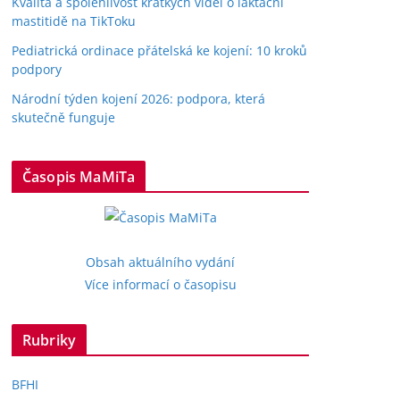
Kvalita a spolehlivost krátkých videí o laktační
mastitidě na TikToku
Pediatrická ordinace přátelská ke kojení: 10 kroků
podpory
Národní týden kojení 2026: podpora, která
skutečně funguje
Časopis MaMiTa
Obsah aktuálního vydání
Více informací o časopisu
Rubriky
BFHI