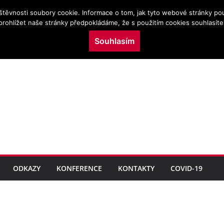
NÍM ZDRAVÍ DĚTÍ
štěvnosti soubory cookie. Informace o tom, jak tyto webové stránky po
KOHORT NAROZENÝCH
prohlížet naše stránky předpokládáme, že s použitím cookies souhlasíte
b v perinatálním období
cké výživy ve vztahu k
Souhlasím
metrická mapovací analýza
ční medicíně
ODKAZY
KONFERENCE
KONTAKTY
COVID-19