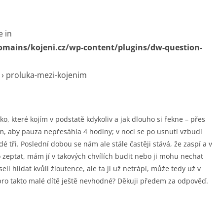
e in
omains/kojeni.cz/wp-content/plugins/dw-question-
›
proluka-mezi-kojenim
 které kojím v podstatě kdykoliv a jak dlouho si řekne – přes
ám, aby pauza nepřesáhla 4 hodiny; v noci se po usnutí vzbudí
 tři. Poslední dobou se nám ale stále častěji stává, že zaspí a v
o zeptat, mám jí v takových chvílích budit nebo ji mohu nechat
i hlídat kvůli žloutence, ale ta ji už netrápí, může tedy už v
 pro takto malé dítě ještě nevhodné? Děkuji předem za odpověď.