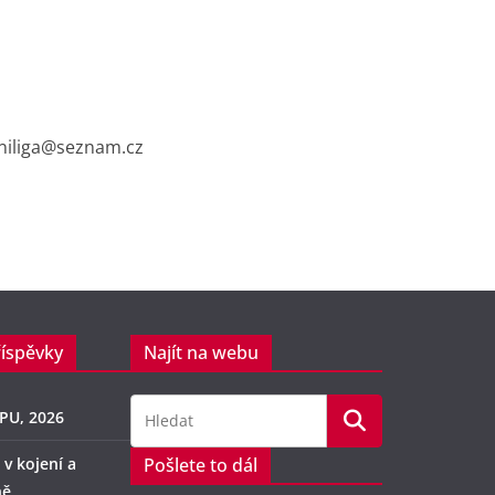
cniliga@seznam.cz
říspěvky
Najít na webu
PU, 2026
 v kojení a
Pošlete to dál
ně