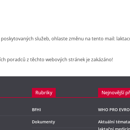
 poskytovaných služeb, ohlaste změnu na tento mail: lakta
ích poradců z těchto webových stránek je zakázáno!
Rubriky
Nejnovější p
BFHI
WHO PRO EVRO
Dokumenty
Aktuální témata
laktační medicí