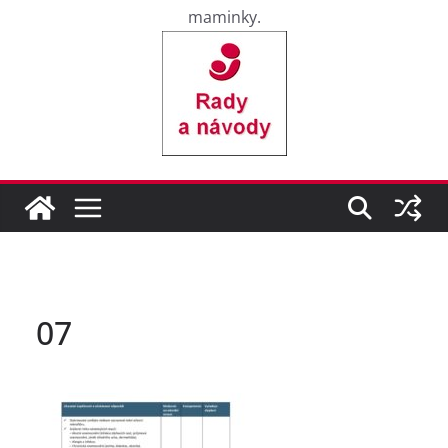
maminky.
07