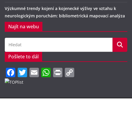
Výzkumné trendy kojení a kojenecké výživy ve vztahu k
neurologickým poruchám: bibliometrická mapovací analýza
Najít na webu
Pošlete to dál
F
T
E
W
Pr
C
a
w
m
h
in
o
c
itt
ai
at
t
p
e
er
l
s
y
b
A
Li
Copyright © 2026
Kojení.cz
. Všechna práva vyhrazena.
o
p
n
Šablona:
ColorMag
od ThemeGrill. Používáme
WordPress
(v
o
p
k
češtině).