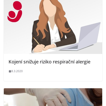
o
p
k
k
Kojení snižuje riziko respirační alergie
8.3.2020