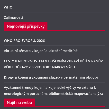
WHO
Zajímavosti
Nejnovější příspěvky
WHO PRO EVROPU, 2026
Aktuální témata v kojení a laktační medicíně
CESTY K NEROVNOSTEM V DUŠEVNÍM ZDRAVÍ DĚTÍ V RANÉM
VĚKU: DŮKAZY Z 8 VKOHORT NAROZENÝCH
Drogy a kojení a zkoumání služeb v perinatálním období
Výzkumné trendy kojení a kojenecké výživy ve vztahu k
neurologickým poruchám: bibliometrická mapovací analýza
Najít na webu