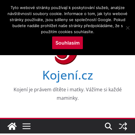
Přeskočit
9.8.2026
Tyto webové stránky používají k poskytování služeb, analýze
na
návštěvnosti soubory cookie. Informace o tom, jak tyto webové
Novinky:
CESTY K NEROVNOSTEM V DUŠEVNÍM ZDRAVÍ
stránky používáte, jsou sdíleny se společností Google. Pokud
obsah
DĚTÍ V RANÉM VĚKU: DŮKAZY Z 8 VKOHORT
budete nadále prohlížet naše stránky předpokládáme, že s
NAROZENÝCH
použitím cookies souhlasíte.
Drogy a kojení a zkoumání služeb v perinatálním
období
Souhlasím
Výzkumné trendy kojení a kojenecké výživy ve
vztahu k neurologickým poruchám: bibliometrická
mapovací analýza
WHO PRO EVROPU, 2026
Kojení.cz
Aktuální témata v kojení a laktační medicíně
Kojení je právem dítěte i matky. Vážíme si každé
maminky.