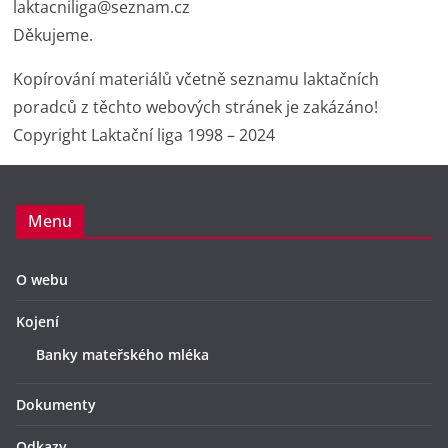
laktacniliga@seznam.cz
Děkujeme.
Kopírování materiálů včetně seznamu laktačních
poradců z těchto webových stránek je zakázáno!
Copyright Laktační liga 1998 – 2024
Menu
O webu
Kojení
Banky mateřského mléka
Dokumenty
Odkazy