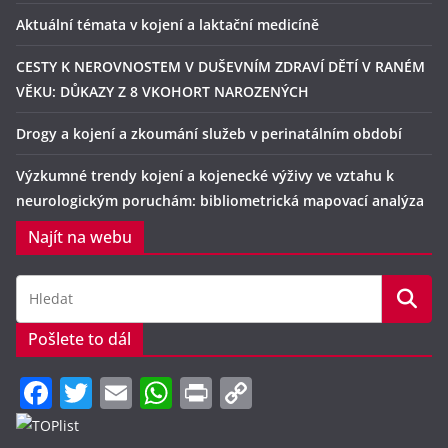
Aktuální témata v kojení a laktační medicíně
CESTY K NEROVNOSTEM V DUŠEVNÍM ZDRAVÍ DĚTÍ V RANÉM
VĚKU: DŮKAZY Z 8 VKOHORT NAROZENÝCH
Drogy a kojení a zkoumání služeb v perinatálním období
Výzkumné trendy kojení a kojenecké výživy ve vztahu k
neurologickým poruchám: bibliometrická mapovací analýza
Najít na webu
Pošlete to dál
F
T
E
W
Pr
C
a
w
m
h
in
o