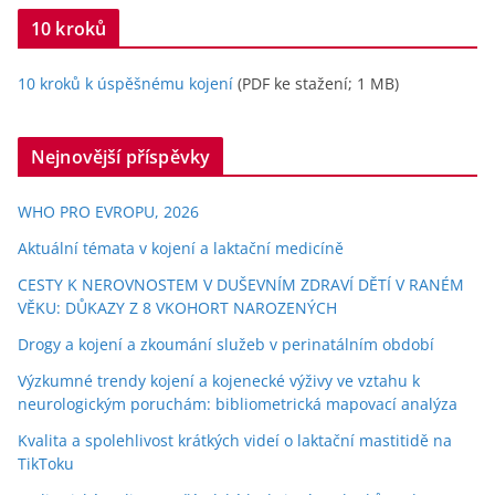
10 kroků
10 kroků k úspěšnému kojení
(PDF ke stažení; 1 MB)
Nejnovější příspěvky
WHO PRO EVROPU, 2026
Aktuální témata v kojení a laktační medicíně
CESTY K NEROVNOSTEM V DUŠEVNÍM ZDRAVÍ DĚTÍ V RANÉM
VĚKU: DŮKAZY Z 8 VKOHORT NAROZENÝCH
Drogy a kojení a zkoumání služeb v perinatálním období
Výzkumné trendy kojení a kojenecké výživy ve vztahu k
neurologickým poruchám: bibliometrická mapovací analýza
Kvalita a spolehlivost krátkých videí o laktační mastitidě na
TikToku