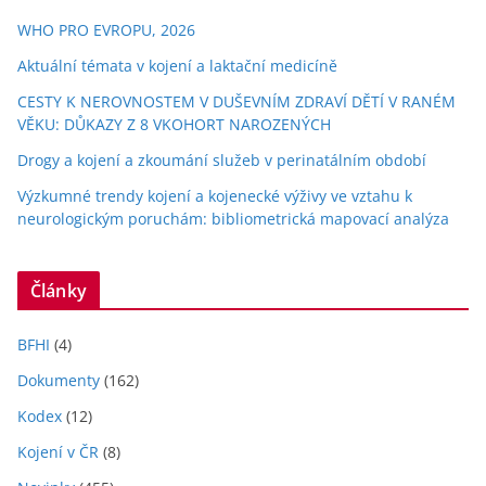
WHO PRO EVROPU, 2026
Aktuální témata v kojení a laktační medicíně
CESTY K NEROVNOSTEM V DUŠEVNÍM ZDRAVÍ DĚTÍ V RANÉM
VĚKU: DŮKAZY Z 8 VKOHORT NAROZENÝCH
Drogy a kojení a zkoumání služeb v perinatálním období
Výzkumné trendy kojení a kojenecké výživy ve vztahu k
neurologickým poruchám: bibliometrická mapovací analýza
Články
BFHI
(4)
Dokumenty
(162)
Kodex
(12)
Kojení v ČR
(8)