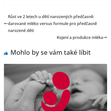
c
itt
ai
at
t
p
e
er
l
s
y
Růst ve 2 letech u dětí narozených předčasně:
b
A
Li
darované mléko versus formule pro předčasně
o
p
n
narozené děti
o
p
k
Kojení a produkce mléka
k
Mohlo by se vám také líbit