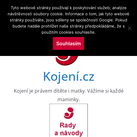
Přeskočit
7.8.2026
Tyto webové stránky používají k poskytování služeb, analýze
na
návštěvnosti soubory cookie. Informace o tom, jak tyto webové
Novinky:
CESTY K NEROVNOSTEM V DUŠEVNÍM ZDRAVÍ
stránky používáte, jsou sdíleny se společností Google. Pokud
obsah
DĚTÍ V RANÉM VĚKU: DŮKAZY Z 8 VKOHORT
budete nadále prohlížet naše stránky předpokládáme, že s
NAROZENÝCH
použitím cookies souhlasíte.
Drogy a kojení a zkoumání služeb v perinatálním
období
Souhlasím
Výzkumné trendy kojení a kojenecké výživy ve
vztahu k neurologickým poruchám: bibliometrická
mapovací analýza
WHO PRO EVROPU, 2026
Kojení.cz
Aktuální témata v kojení a laktační medicíně
Kojení je právem dítěte i matky. Vážíme si každé
maminky.