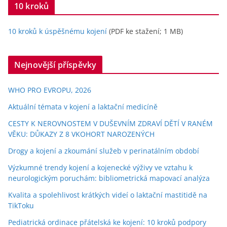
10 kroků
10 kroků k úspěšnému kojení
(PDF ke stažení; 1 MB)
Nejnovější příspěvky
WHO PRO EVROPU, 2026
Aktuální témata v kojení a laktační medicíně
CESTY K NEROVNOSTEM V DUŠEVNÍM ZDRAVÍ DĚTÍ V RANÉM
VĚKU: DŮKAZY Z 8 VKOHORT NAROZENÝCH
Drogy a kojení a zkoumání služeb v perinatálním období
Výzkumné trendy kojení a kojenecké výživy ve vztahu k
neurologickým poruchám: bibliometrická mapovací analýza
Kvalita a spolehlivost krátkých videí o laktační mastitidě na
TikToku
Pediatrická ordinace přátelská ke kojení: 10 kroků podpory