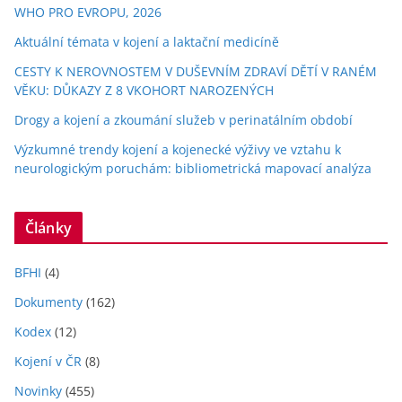
WHO PRO EVROPU, 2026
Aktuální témata v kojení a laktační medicíně
CESTY K NEROVNOSTEM V DUŠEVNÍM ZDRAVÍ DĚTÍ V RANÉM
VĚKU: DŮKAZY Z 8 VKOHORT NAROZENÝCH
Drogy a kojení a zkoumání služeb v perinatálním období
Výzkumné trendy kojení a kojenecké výživy ve vztahu k
neurologickým poruchám: bibliometrická mapovací analýza
Články
BFHI
(4)
Dokumenty
(162)
Kodex
(12)
Kojení v ČR
(8)
Novinky
(455)