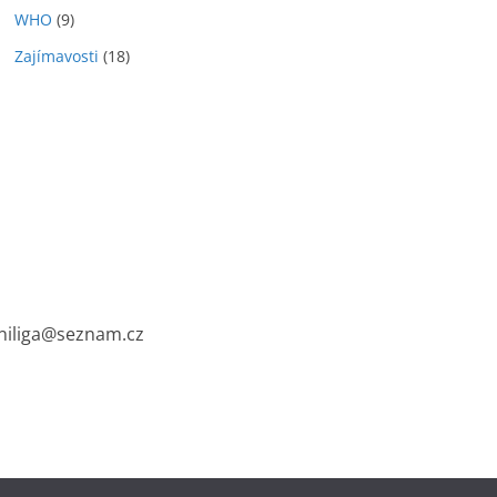
WHO
(9)
Zajímavosti
(18)
cniliga@seznam.cz