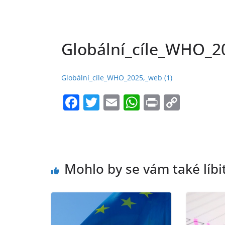
Globální_cíle_WHO_20
Globální_cíle_WHO_2025,_web (1)
F
T
E
W
Pr
C
a
w
m
h
in
o
c
itt
ai
at
t
p
e
er
l
s
y
b
A
Li
Mohlo by se vám také líbi
o
p
n
o
p
k
k