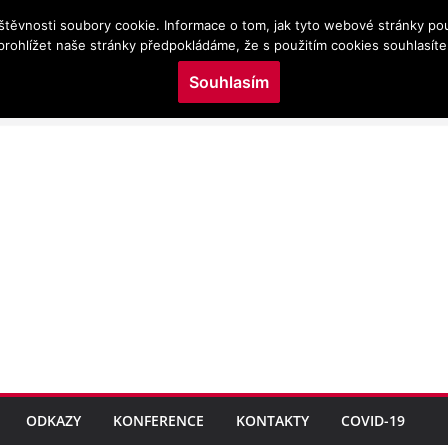
štěvnosti soubory cookie. Informace o tom, jak tyto webové stránky po
s/100433/virtual/www/domains/kojeni.cz/wp-content/plu
prohlížet naše stránky předpokládáme, že s použitím cookies souhlasíte
Souhlasím
NÍM ZDRAVÍ DĚTÍ
KOHORT NAROZENÝCH
b v perinatálním období
cké výživy ve vztahu k
metrická mapovací analýza
ční medicíně
ODKAZY
KONFERENCE
KONTAKTY
COVID-19