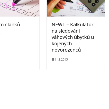
m článků
NEWT – Kalkulátor
na sledování
15
váhových úbytků u
kojených
novorozenců
11.3.2015