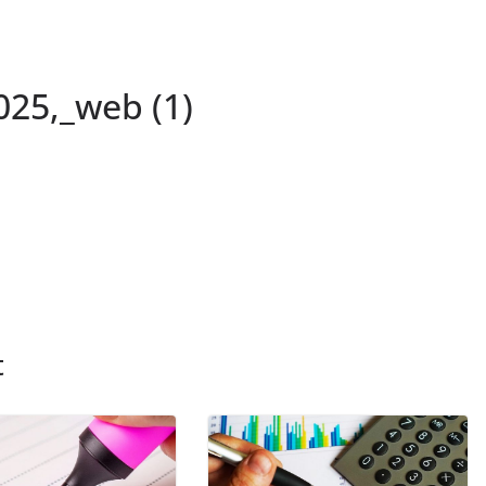
25,_web (1)
t