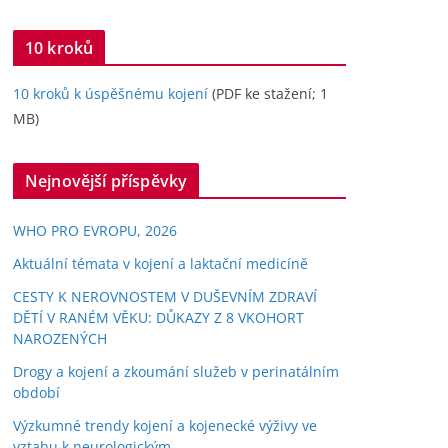
10 kroků
10 kroků k úspěšnému kojení
(PDF ke stažení; 1
MB)
Nejnovější příspěvky
WHO PRO EVROPU, 2026
Aktuální témata v kojení a laktační medicíně
CESTY K NEROVNOSTEM V DUŠEVNÍM ZDRAVÍ
DĚTÍ V RANÉM VĚKU: DŮKAZY Z 8 VKOHORT
NAROZENÝCH
Drogy a kojení a zkoumání služeb v perinatálním
období
Výzkumné trendy kojení a kojenecké výživy ve
vztahu k neurologickým