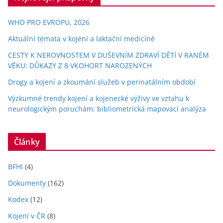
WHO PRO EVROPU, 2026
Aktuální témata v kojení a laktační medicíně
CESTY K NEROVNOSTEM V DUŠEVNÍM ZDRAVÍ DĚTÍ V RANÉM
VĚKU: DŮKAZY Z 8 VKOHORT NAROZENÝCH
Drogy a kojení a zkoumání služeb v perinatálním období
Výzkumné trendy kojení a kojenecké výživy ve vztahu k
neurologickým poruchám: bibliometrická mapovací analýza
Články
BFHI
(4)
Dokumenty
(162)
Kodex
(12)
Kojení v ČR
(8)