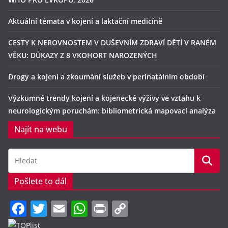
Aktuální témata v kojení a laktační medicíně
CESTY K NEROVNOSTEM V DUŠEVNÍM ZDRAVÍ DĚTÍ V RANÉM
VĚKU: DŮKAZY Z 8 VKOHORT NAROZENÝCH
Drogy a kojení a zkoumání služeb v perinatálním období
Výzkumné trendy kojení a kojenecké výživy ve vztahu k
neurologickým poruchám: bibliometrická mapovací analýza
Najít na webu
Pošlete to dál
F
T
E
W
Pr
C
a
w
m
h
in
o