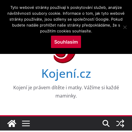
Přeskočit
10.8.2026
Tyto webové stránky používají k poskytování služeb, analýze
na
návštěvnosti soubory cookie. Informace o tom, jak tyto webové
Novinky:
CESTY K NEROVNOSTEM V DUŠEVNÍM ZDRAVÍ
stránky používáte, jsou sdíleny se společností Google. Pokud
obsah
DĚTÍ V RANÉM VĚKU: DŮKAZY Z 8 VKOHORT
budete nadále prohlížet naše stránky předpokládáme, že s
NAROZENÝCH
použitím cookies souhlasíte.
Drogy a kojení a zkoumání služeb v perinatálním
období
Souhlasím
Výzkumné trendy kojení a kojenecké výživy ve
vztahu k neurologickým poruchám: bibliometrická
mapovací analýza
WHO PRO EVROPU, 2026
Kojení.cz
Aktuální témata v kojení a laktační medicíně
Kojení je právem dítěte i matky. Vážíme si každé
maminky.