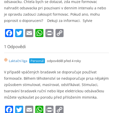
odsavacku. Chtela bych se dotazat, zda muze formovac
nahradit odsavacka pri pouzivani v dennim intervalu a nebo
je opravdu zadouci zakoupit formovac. Pokud ano, mohu
poprosit o doporuceni? Dekuji za informaci. Sylvie
F
T
E
W
Pr
C
a
w
m
h
in
o
c
itt
ai
at
t
p
1 Odpovědi
e
er
l
s
y
Laktační liga
Personál
odpověděl před 4 roky
b
A
Li
o
p
n
V případě vpáčených bradavek se doporučuje používat
formovače. Během těhotenství se nedoporučuje prsa nějakým
o
p
k
způsobem stimulovat, masírovat, odstříkávat. Stimulaci,
k
tvarování bradavek ruční nebo lépe elektrickou odsávačkou
můžete vyzkoušet po porodu před přiložením miminka.
F
T
E
W
Pr
C