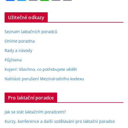
a
w
m
h
in
o
c
itt
ai
at
t
p
Užitečné odkazy
e
er
l
s
y
b
A
Li
Seznam laktačních poradců
o
p
n
Online poradna
o
p
k
Rady a návody
k
Půjčovna
Kojení: Všechno, co potřebujete vědět
Nahlásit porušení Mezinárodního kodexu
Pro laktační poradce
Jak se stát laktačním poradcem?
Kurzy, konference a další vzdělávání pro laktační poradce