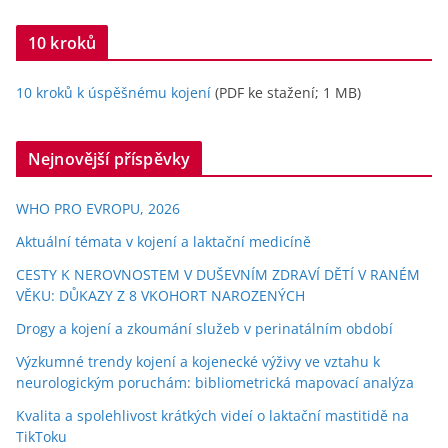
10 kroků
10 kroků k úspěšnému kojení
(PDF ke stažení; 1 MB)
Nejnovější příspěvky
WHO PRO EVROPU, 2026
Aktuální témata v kojení a laktační medicíně
CESTY K NEROVNOSTEM V DUŠEVNÍM ZDRAVÍ DĚTÍ V RANÉM
VĚKU: DŮKAZY Z 8 VKOHORT NAROZENÝCH
Drogy a kojení a zkoumání služeb v perinatálním období
Výzkumné trendy kojení a kojenecké výživy ve vztahu k
neurologickým poruchám: bibliometrická mapovací analýza
Kvalita a spolehlivost krátkých videí o laktační mastitidě na
TikToku